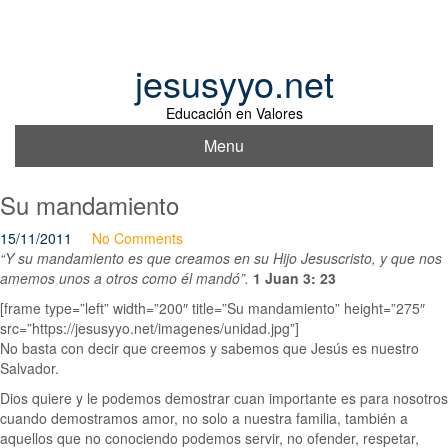
Skip
to
content
jesusyyo.net
Educación en Valores
Menu
Su mandamiento
15/11/2011
No Comments
“Y su mandamiento es que creamos en su Hijo Jesuscristo, y que nos
amemos unos a otros como él mandó”.
1 Juan 3: 23
[frame type=”left” width=”200″ title=”Su mandamiento” height=”275″
src=”https://jesusyyo.net/imagenes/unidad.jpg”]
No basta con decir que creemos y sabemos que Jesús es nuestro
Salvador.
Dios quiere y le podemos demostrar cuan importante es para nosotros
cuando demostramos amor, no solo a nuestra familia, también a
aquellos que no conociendo podemos servir, no ofender, respetar,